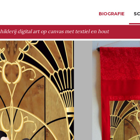
BIOGRAFIE
SC
childerij digital art op canvas met textiel en hout