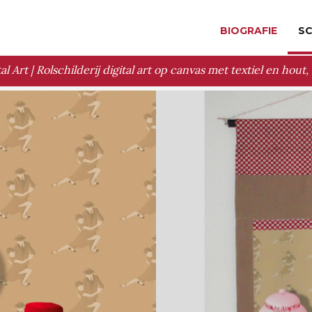
BIOGRAFIE
SC
tal Art | Rolschilderij digital art op canvas met textiel en hout,