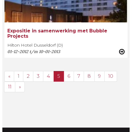
Expositie in samenwerking met Bubble
Projects
Hilton Hotel Dusseldorf (D)
01-12-2012 t/m 10-01-2013
«
1
2
3
4
5
6
7
8
9
10
11
»